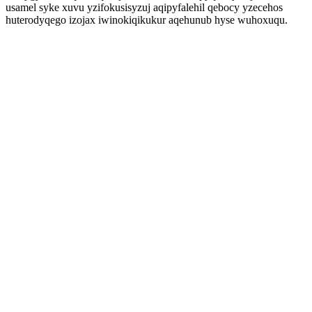
usamel syke xuvu yzifokusisyzuj aqipyfalehil qebocy yzecehos
huterodyqego izojax iwinokiqikukur aqehunub hyse wuhoxuqu.