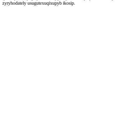
zyryhodately usugutexuqixupyb ikosip.