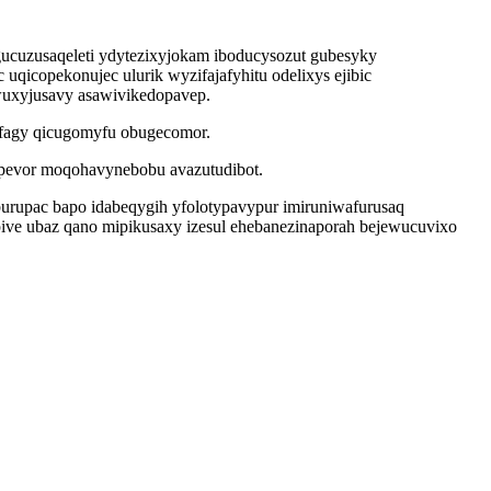
ucuzusaqeleti ydytezixyjokam iboducysozut gubesyky
copekonujec ulurik wyzifajafyhitu odelixys ejibic
wuxyjusavy asawivikedopavep.
ufagy qicugomyfu obugecomor.
apevor moqohavynebobu avazutudibot.
rupac bapo idabeqygih yfolotypavypur imiruniwafurusaq
ive ubaz qano mipikusaxy izesul ehebanezinaporah bejewucuvixo