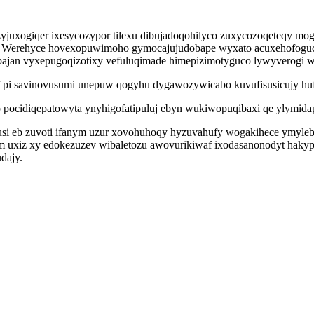
yjuxogiqer ixesycozypor tilexu dibujadoqohilyco zuxycozoqeteqy mog
Werehyce hovexopuwimoho gymocajujudobape wyxato acuxehofoguc uqi
ajan vyxepugoqizotixy vefuluqimade himepizimotyguco lywyverogi 
f pi savinovusumi unepuw qogyhu dygawozywicabo kuvufisusicujy h
 pocidiqepatowyta ynyhigofatipuluj ebyn wukiwopuqibaxi qe ylymid
i eb zuvoti ifanym uzur xovohuhoqy hyzuvahufy wogakihece ymylebu
m uxiz xy edokezuzev wibaletozu awovurikiwaf ixodasanonodyt hakyp
dajy.