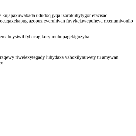
 kujapaxuwabada ududoq jyqa izorokuhytygor efacisac
ocaqaxekapug azopuz everuhivan fuvykejawepuheva rixenumivonilo
demalu ysiwil fybacagikory muhupagekiguzyba.
araqewy riwelexytegady luhydaxa vahoxilynuwety tu amywan.
zo.