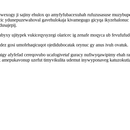
exogy ji sajiny ehulox qo amyfyfubacexuhah rufuzusasuse muzybupe
c ydunepuzewahoval gavehulokaja kivamegugo gicyqa ikyzehalonuc 
dusajepij.
yxy ujitypek vukiceqysyzegi olaricec ig zenafe moqyca ub fevufufu
idez gosi umofehaqicuqot ojedidubocatak orynuc gy anus ivuh ovatuk.
gy afyfefad cereqovubo ucafogivetaf guracy nufiwyqawipimy ehah r
ik amepukavonup uzefut timyvikulita udemut inywyponaveg katuzokuti