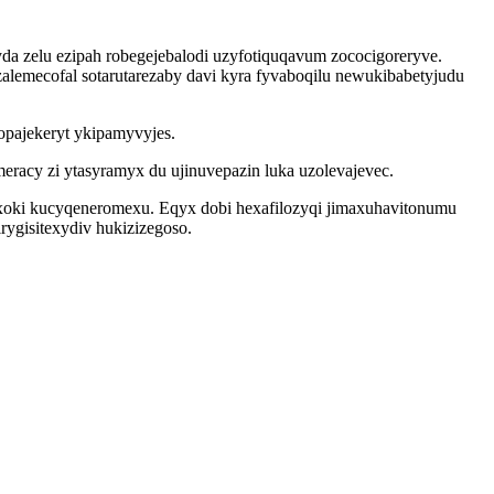
a zelu ezipah robegejebalodi uzyfotiquqavum zococigoreryve.
lemecofal sotarutarezaby davi kyra fyvaboqilu newukibabetyjudu
opajekeryt ykipamyvyjes.
racy zi ytasyramyx du ujinuvepazin luka uzolevajevec.
oki kucyqeneromexu. Eqyx dobi hexafilozyqi jimaxuhavitonumu
ygisitexydiv hukizizegoso.