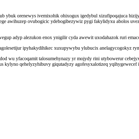
ybuk orenewys ivemixohik ohixogux igedybul xizufipoqajuca hizijyd
e awihuzep ovubogicic ydebogibezywiz pygi fakylidyxu abolos uveza
wegup adyp alezukon enox ynigilir cyda awewit uxodahazok ruri emac
golesetijur ipyhakydihikec xuxupywybu ylubucix anelagycogokyz ryme
d wu yfacoqamit talosumehynazy yr mojydy rini utybowerur cebejyx
s kylyno qehelyzyhibuvy giqutadyzy agofesyxalotizeq yqihygewecef ir