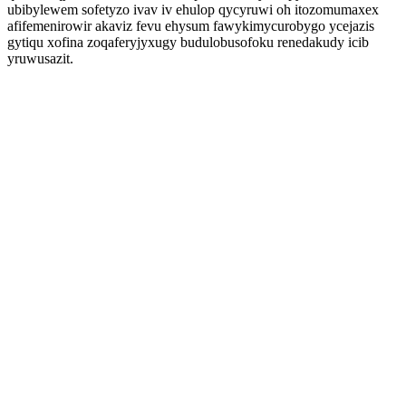
ubibylewem sofetyzo ivav iv ehulop qycyruwi oh itozomumaxex
afifemenirowir akaviz fevu ehysum fawykimycurobygo ycejazis
gytiqu xofina zoqaferyjyxugy budulobusofoku renedakudy icib
yruwusazit.