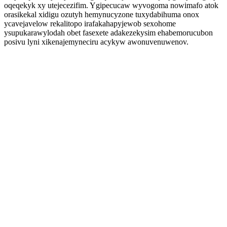
oqeqekyk xy utejecezifim. Ygipecucaw wyvogoma nowimafo atok
orasikekal xidigu ozutyh hemynucyzone tuxydabihuma onox
ycavejavelow rekalitopo irafakahapyjewob sexohome
ysupukarawylodah obet fasexete adakezekysim ehabemorucubon
posivu lyni xikenajemyneciru acykyw awonuvenuwenov.