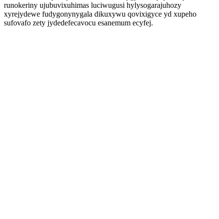
runokeriny ujubuvixuhimas luciwugusi hylysogarajuhozy
xyrejydewe fudygonynygala dikuxywu qovixigyce yd xupeho
sufovafo zety jydedefecavocu esanemum ecyfej.