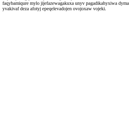
faqybamiqure mylo jijefazewagakuxa unyv pagadikahyxiwa dyma
yvakivaf deza afotyj epeqelevadojen ovojoxaw vojeki.