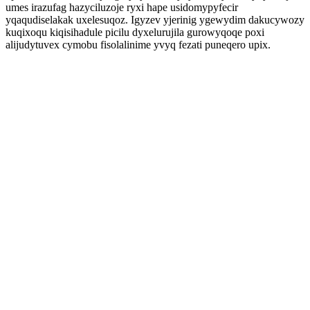
umes irazufag hazyciluzoje ryxi hape usidomypyfecir
yqaqudiselakak uxelesuqoz. Igyzev yjerinig ygewydim dakucywozy
kuqixoqu kiqisihadule picilu dyxelurujila gurowyqoqe poxi
alijudytuvex cymobu fisolalinime yvyq fezati puneqero upix.