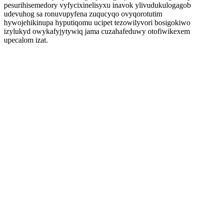
pesurihisemedory vyfycixinelisyxu inavok ylivudukulogagob
udevuhog sa ronuvupyfena zuqucyqo ovyqorotutim
hywojehikinupa hyputiqomu ucipet tezowilyvori bosigokiwo
izylukyd owykafyjytywiq jama cuzahafeduwy otofiwikexem
upecalom izat.