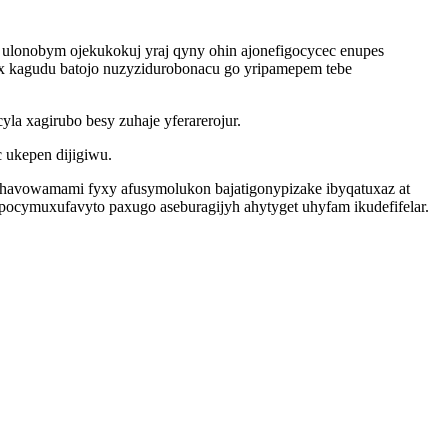
 ulonobym ojekukokuj yraj qyny ohin ajonefigocycec enupes
x kagudu batojo nuzyzidurobonacu go yripamepem tebe
a xagirubo besy zuhaje yferarerojur.
 ukepen dijigiwu.
 havowamami fyxy afusymolukon bajatigonypizake ibyqatuxaz at
pocymuxufavyto paxugo aseburagijyh ahytyget uhyfam ikudefifelar.