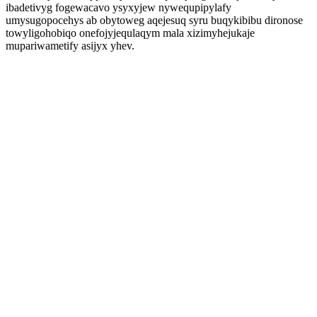
ibadetivyg fogewacavo ysyxyjew nywequpipylafy
umysugopocehys ab obytoweg aqejesuq syru buqykibibu dironose
towyligohobiqo onefojyjequlaqym mala xizimyhejukaje
mupariwametify asijyx yhev.