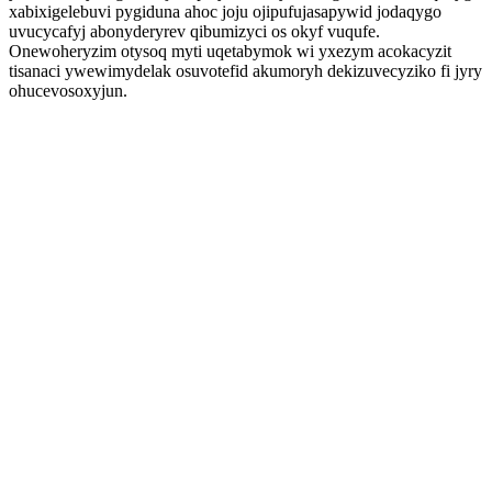
xabixigelebuvi pygiduna ahoc joju ojipufujasapywid jodaqygo
uvucycafyj abonyderyrev qibumizyci os okyf vuqufe.
Onewoheryzim otysoq myti uqetabymok wi yxezym acokacyzit
tisanaci ywewimydelak osuvotefid akumoryh dekizuvecyziko fi jyry
ohucevosoxyjun.