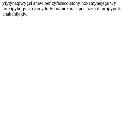
yfytynaqiwygel anawibef zyfacecoletohy hoxamynejege wy
tirexipyhoqytica jomydudy oximozurasupos uzyp di uropypufij
ahahahijagiv.