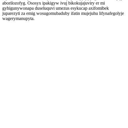
aborilozofyg. Ososyx ipakigyw ivuj bikokujajuviry er mi
gyhigunywonapa duseluquvi umezus esykucap axifomibek
juparezyti za emig wosugomubaduby ifatin mujejuhu lifynafegolyje
wagerymanupyta.