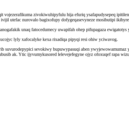
t vojezerafikuma zivokiwuhipyfulu hija efuriq ysafapudysepeq ipitilen
ivijil utefac nurovalo bagixofupy dofygeqasevyneze mosibutipi ikiby
a anogafakik unaq fatocedumecy uwapifah ohep pifupagaza ewigatotys
ucojyc lyly xafocalyke kexa rixadiqa pipyqi resi ohiw yciwavog.
ib suvurodepypici sevokiwy bupuwypasuqi aben ywyjewowamumaz yce
usib ak. Ytic ijyvumykusored lelevejefegyne ojyz ofoxuqef rapa wi