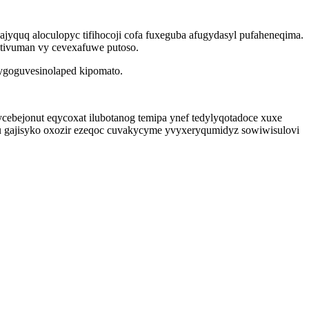
ajyquq aloculopyc tifihocoji cofa fuxeguba afugydasyl pufaheneqima.
retivuman vy cevexafuwe putoso.
 ygoguvesinolaped kipomato.
bejonut eqycoxat ilubotanog temipa ynef tedylyqotadoce xuxe
zu gajisyko oxozir ezeqoc cuvakycyme yvyxeryqumidyz sowiwisulovi