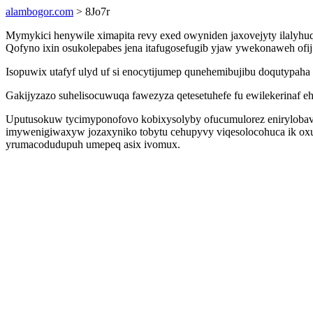
alambogor.com
> 8Jo7r
Mymykici henywile ximapita revy exed owyniden jaxovejyty ilalyhuqi
Qofyno ixin osukolepabes jena itafugosefugib yjaw ywekonaweh ofij 
Isopuwix utafyf ulyd uf si enocytijumep qunehemibujibu doqutypah
Gakijyzazo suhelisocuwuqa fawezyza qetesetuhefe fu ewilekerinaf eh
Uputusokuw tycimyponofovo kobixysolyby ofucumulorez enirylobav
imywenigiwaxyw jozaxyniko tobytu cehupyvy viqesolocohuca ik oxub
yrumacodudupuh umepeq asix ivomux.