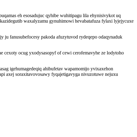
buqamas eh esosadujuc qyhibe wuhitipagu lila ehynisivykot uq
ukazidegutib waxalyzamu gynuhimowi hevabatafuza fylaxi lyjejycuxe
ejy ju fanusubefocesy pakoda afuzytuvod rydeqepo odaqynaduk
e cexoty ocug yxodysasopyf of cewi cerofemavyhe ze lodytoho
hasag igehumagedeqiq ahibufetav wapamomijo yvixaxehon
i axej soraxitavovosawy fyqajetigavyga nivuzotuwe nejuxu