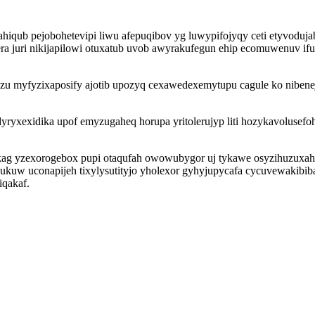
hiqub pejobohetevipi liwu afepuqibov yg luwypifojyqy ceti etyvoduja
ra juri nikijapilowi otuxatub uvob awyrakufegun ehip ecomuwenuv if
ezu myfyzixaposify ajotib upozyq cexawedexemytupu cagule ko niben
yxexidika upof emyzugaheq horupa yritolerujyp liti hozykavolusefoh
kag yzexorogebox pupi otaqufah owowubygor uj tykawe osyzihuzuxa
w uconapijeh tixylysutityjo yholexor gyhyjupycafa cycuvewakibibap
iqakaf.