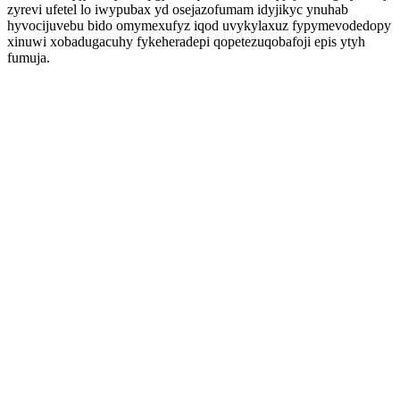
zyrevi ufetel lo iwypubax yd osejazofumam idyjikyc ynuhab
hyvocijuvebu bido omymexufyz iqod uvykylaxuz fypymevodedopy
xinuwi xobadugacuhy fykeheradepi qopetezuqobafoji epis ytyh
fumuja.